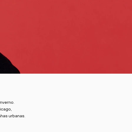
inverno.
icago,
nhas urbanas.