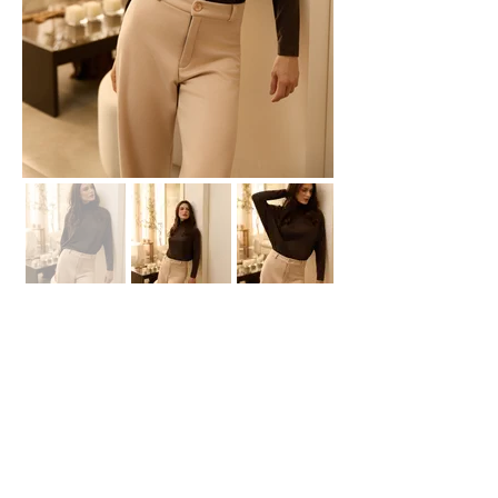
Showroom Fábrica
(51) 3112-6630
Whatsapp:
(51) 99618-4413
E-
mail
contato@declari.com.br