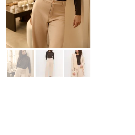
Showroom Fábrica
(51) 3112-6630
Whatsapp:
(51) 99618-4413
E-
mail
contato@declari.com.br