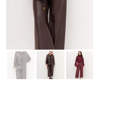
Showroom Fábrica
(51) 3112-6630
Whatsapp:
(51) 99618-4413
E-
mail
contato@declari.com.br