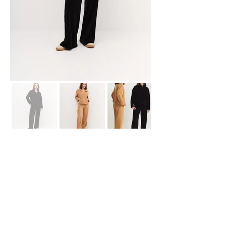
Showroom Fábrica
(51) 3112-6630
Whatsapp:
(51) 99618-4413
E-
mail
contato@declari.com.br