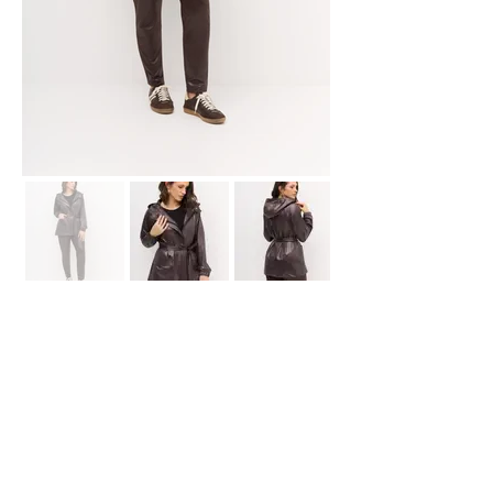
Showroom Fábrica
(51) 3112-6630
Whatsapp:
(51) 99618-4413
E-
mail
contato@declari.com.br