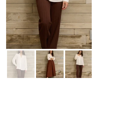
Showroom Fábrica
(51) 3112-6630
Whatsapp:
(51) 99618-4413
E-
mail
contato@declari.com.br