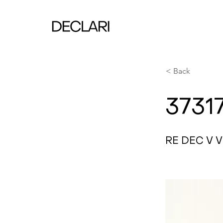
< Back
3731
RE DEC V 