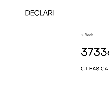
< Back
3733
CT BASIC