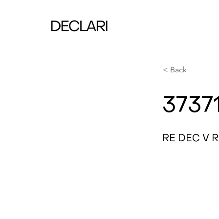
< Back
3737
RE DEC V 