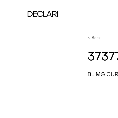
< Back
3737
BL MG CU