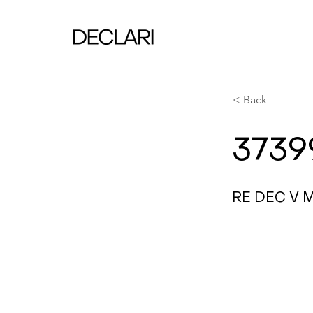
< Back
3739
RE DEC V