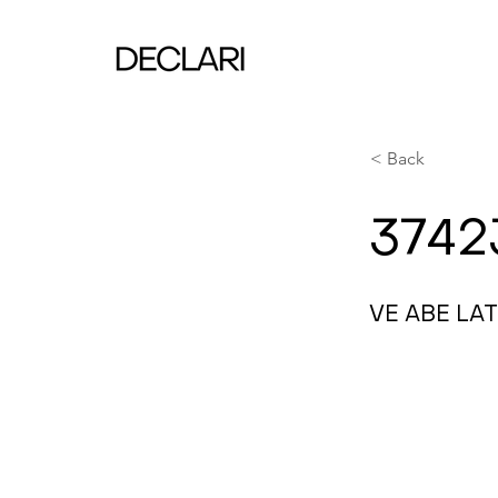
< Back
3742
VE ABE LA